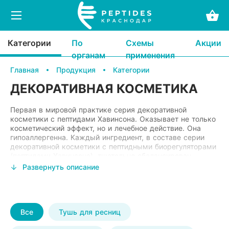
Категории
По
Схемы
Акции
Продукция
органам
применения
Главная
Продукция
Категории
Компания
Prime Peptide
Патологии сердечно-со
Д
ДЕКОРАТИВНАЯ КОСМЕТИКА
Revilab anti-A.G.E.
Патологии дыхательной
К
Новости
Первая в мировой практике серия декоративной
косметики с пептидами Хавинсона. Оказывает не только
Цитомаксы комплексы
Патологии желудочно-ки
У
косметический эффект, но и лечебное действие. Она
Статьи
гипоаллергенна. Каждый ингредиент, в составе серии
декоративной косметики с пептидными биорегуляторами
Пептидные комплексы в растворе ПРО
Патологии нервной сист
У
(пептидами Хавинсона), тщательно сбалансирован,
Контакты
протестирован и подобран с учетом различных функций
Развернуть описание
Пептидные препараты Revilab
Патологии мочевыводящ
С
и задач. Все продукты прошли клинические
исследования, а также обязательный контроль качества.
Цитомаксы (экстракты пептидов)
Нарушения обмена веще
Li
Все средства декоративной косметики Peptide decorative
cosmetics , придают женскому лицу не только
Все
Тушь для ресниц
Цитогены (короткие пептиды)
Патологии кожных покро
Ч
великолепие, блеск и сияние, но и здоровый, ухоженный
Позвонить
вид. Пептидная декоративная косметика — это гораздо