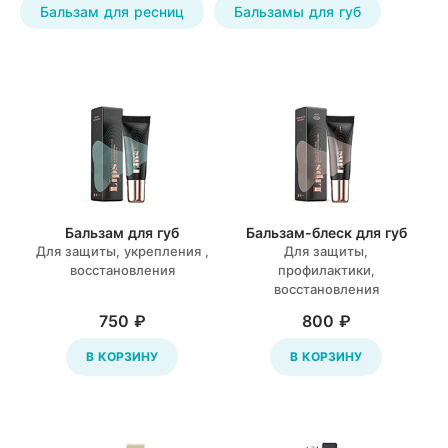
Бальзам для ресниц
Бальзамы для губ
больше чем просто косметика. Это — здоровая красота.
Лечебно-профилактические препараты
Патологии опорно-двига
А
Зарегистрироваться
Мезотели внутренние
Патологии органов зрен
Л
Написать
в
Anti-age complex NB
Р
WatsApp
Мезотели наружные
Ж
Косметика Revilab
С
G
Бальзам для губ
Бальзам-блеск для губ
Косметика Reviline
Для защиты, укрепления ,
Для защиты,
F
восстановления
профилактики,
восстановления
750 ₽
800 ₽
В КОРЗИНУ
В КОРЗИНУ